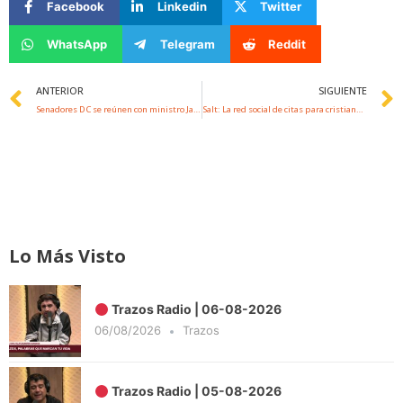
Facebook
Linkedin
Twitter
WhatsApp
Telegram
Reddit
Prev
ANTERIOR
SIGUIENTE
Senadores DC se reúnen con ministro Jackson para entregar propuesta que busca seguir con el proceso constituyente en caso de que gane el Rechazo
Salt: La red social de citas para cristianos solteros, ¿Qué piensas tú?
Lo Más Visto
Trazos Radio | 06-08-2026
06/08/2026
Trazos
Trazos Radio | 05-08-2026