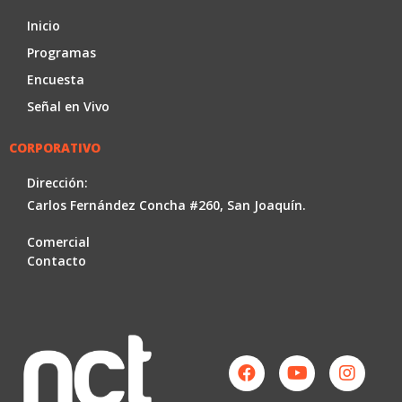
Inicio
Programas
Encuesta
Señal en Vivo
CORPORATIVO
Dirección:
Carlos Fernández Concha #260, San Joaquín.
Comercial
Contacto
Facebook
Youtube
Instag