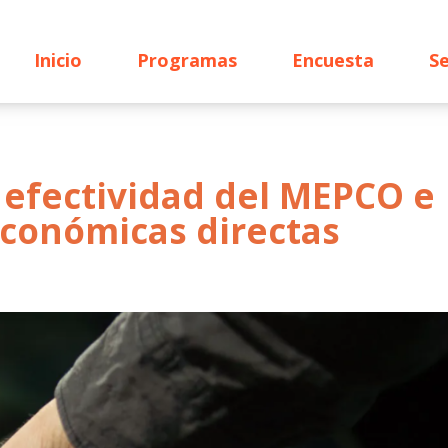
Inicio
Programas
Encuesta
Se
 efectividad del MEPCO e
económicas directas