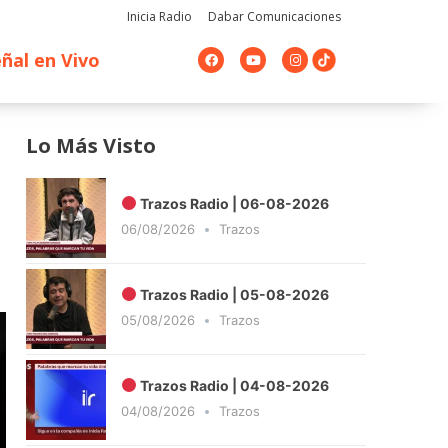
Inicia Radio
Dabar Comunicaciones
F
Y
I
ñal en Vivo
a
o
n
c
u
s
e
t
t
b
u
a
o
b
g
o
e
r
Lo Más Visto
k
a
m
Trazos Radio | 06-08-2026
06/08/2026
Trazos
Trazos Radio | 05-08-2026
05/08/2026
Trazos
Trazos Radio | 04-08-2026
04/08/2026
Trazos