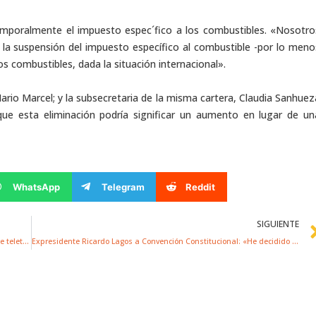
 temporalmente el impuesto espec´fico a los combustibles. «Nosotro
 la suspensión del impuesto específico al combustible -por lo meno
os combustibles, dada la situación internacional».
ario Marcel; y la subsecretaria de la misma cartera, Claudia Sanhuez
que esta eliminación podría significar un aumento en lugar de un
WhatsApp
Telegram
Reddit
SIGUIENTE
Director del Trabajo descarta ilegalidad en dictamen que permite teletrabajo en vacaciones de invierno
Expresidente Ricardo Lagos a Convención Constitucional: «He decidido no participar en la Ceremonia de Clausura»