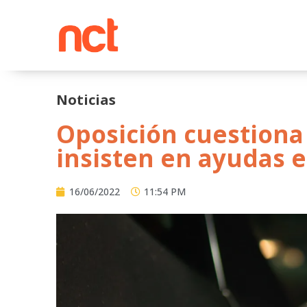
Ir
al
contenido
Noticias
Oposición cuestiona
insisten en ayudas 
16/06/2022
11:54 PM