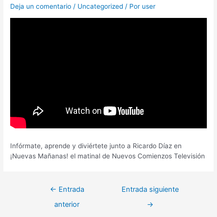
Deja un comentario
/
Uncategorized
/ Por
user
Infórmate, aprende y diviértete junto a Ricardo Díaz en
¡Nuevas Mañanas! el matinal de Nuevos Comienzos Televisión
←
Entrada
Entrada siguiente
anterior
→