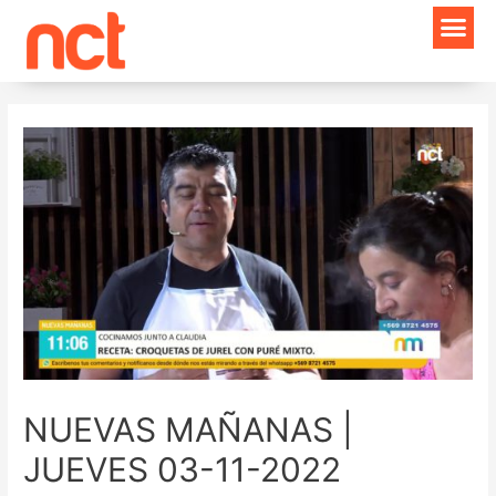
Ir
Navegación
al
de
contenido
entradas
NUEVAS MAÑANAS |
JUEVES 03-11-2022