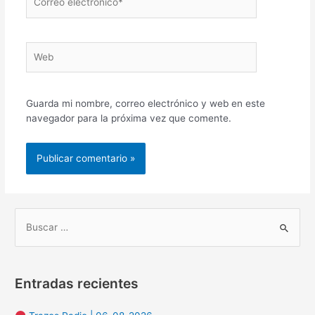
electrónico*
Web
Guarda mi nombre, correo electrónico y web en este
navegador para la próxima vez que comente.
B
u
s
Entradas recientes
c
a