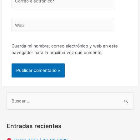
electrónico*
Web
Guarda mi nombre, correo electrónico y web en este
navegador para la próxima vez que comente.
B
u
s
Entradas recientes
c
a