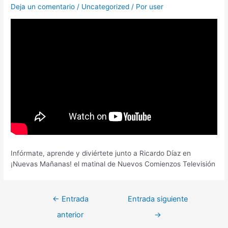
Deja un comentario
/
Uncategorized
/ Por
user
Infórmate, aprende y diviértete junto a Ricardo Díaz en
¡Nuevas Mañanas! el matinal de Nuevos Comienzos Televisión
←
Entrada
Entrada siguiente
anterior
→