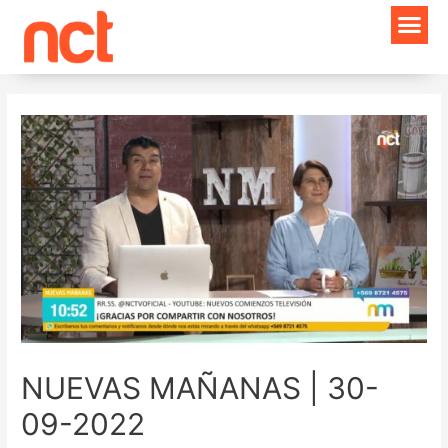
Ir
Navegación
al
de
contenido
entradas
NUEVAS MAÑANAS | 30-
09-2022