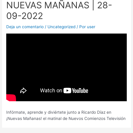
NUEVAS MAÑANAS | 28-
09-2022
Deja un comentario
/
Uncategorized
/ Por
user
Infórmate, aprende y diviértete junto a Ricardo Díaz en
¡Nuevas Mañanas! el matinal de Nuevos Comienzos Televisión