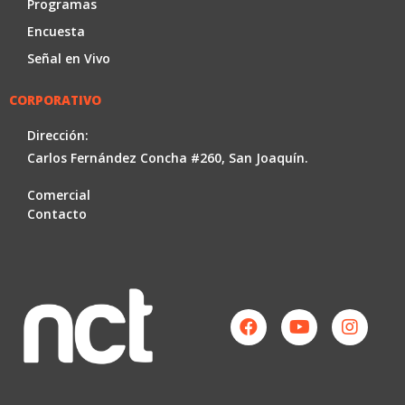
Programas
Encuesta
Señal en Vivo
CORPORATIVO
Dirección:
Carlos Fernández Concha #260, San Joaquín.
Comercial
Contacto
Facebook
Youtube
Instag