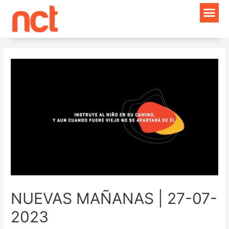
Ir
Navegación
al
de
contenido
entradas
NUEVAS MAÑANAS | 27-07-
2023