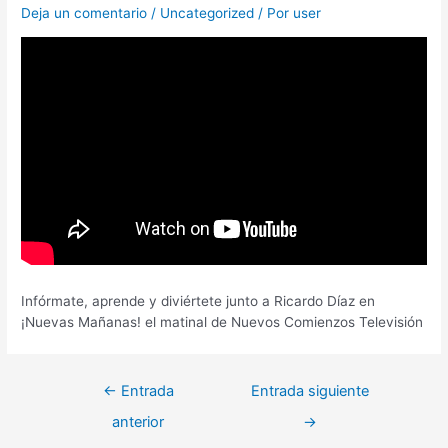
Deja un comentario
/
Uncategorized
/ Por
user
Infórmate, aprende y diviértete junto a Ricardo Díaz en
¡Nuevas Mañanas! el matinal de Nuevos Comienzos Televisión
←
Entrada
Entrada siguiente
anterior
→