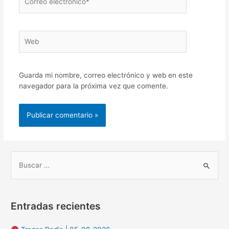
electrónico*
Web
Guarda mi nombre, correo electrónico y web en este
navegador para la próxima vez que comente.
B
u
s
Entradas recientes
c
a