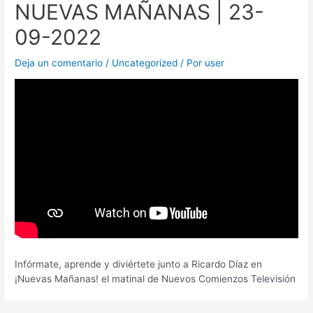
NUEVAS MAÑANAS | 23-
09-2022
Deja un comentario
/
Uncategorized
/ Por
user
Infórmate, aprende y diviértete junto a Ricardo Díaz en
¡Nuevas Mañanas! el matinal de Nuevos Comienzos Televisión