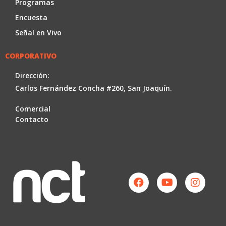
Programas
Encuesta
Señal en Vivo
CORPORATIVO
Dirección:
Carlos Fernández Concha #260, San Joaquín.
Comercial
Contacto
Facebook
Youtube
Instag