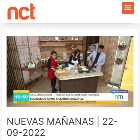
Ir
Navegación
al
de
contenido
entradas
NUEVAS MAÑANAS | 22-
09-2022