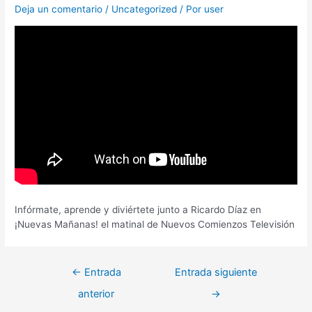
Deja un comentario
/
Uncategorized
/ Por
user
Infórmate, aprende y diviértete junto a Ricardo Díaz en
¡Nuevas Mañanas! el matinal de Nuevos Comienzos Televisión
←
Entrada
Entrada siguiente
anterior
→