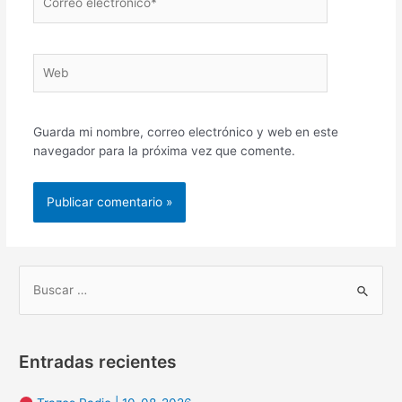
electrónico*
Web
Guarda mi nombre, correo electrónico y web en este
navegador para la próxima vez que comente.
B
u
s
Entradas recientes
c
a