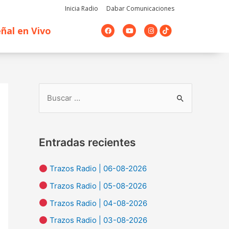
Inicia Radio
Dabar Comunicaciones
F
Y
I
ñal en Vivo
a
o
n
c
u
s
e
t
t
b
u
a
o
b
g
o
e
r
k
a
m
B
u
s
Entradas recientes
c
a
Trazos Radio | 06-08-2026
r
Trazos Radio | 05-08-2026
p
Trazos Radio | 04-08-2026
o
Trazos Radio | 03-08-2026
r