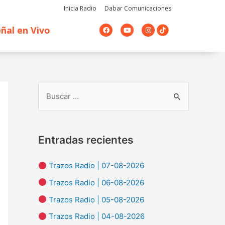
Inicia Radio
Dabar Comunicaciones
F
Y
I
ñal en Vivo
a
o
n
c
u
s
e
t
t
b
u
a
o
b
g
o
e
r
k
a
m
B
u
s
Entradas recientes
c
a
Trazos Radio | 07-08-2026
r
Trazos Radio | 06-08-2026
p
Trazos Radio | 05-08-2026
o
Trazos Radio | 04-08-2026
r