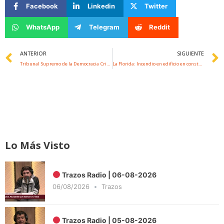
Facebook
Linkedin
Twitter
WhatsApp
Telegram
Reddit
Prev
ANTERIOR
SIGUIENTE
Tribunal Supremo de la Democracia Cristiana suspende militancia por 60 días a Fuad Chain tras apoyar al Rechazo
La Florida: Incendio en edificio en construcción destruye bodegas y oficinas
Lo Más Visto
Trazos Radio | 06-08-2026
06/08/2026
Trazos
Trazos Radio | 05-08-2026