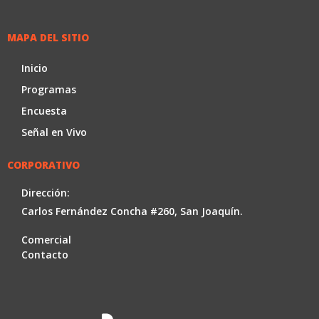
MAPA DEL SITIO
Inicio
Programas
Encuesta
Señal en Vivo
CORPORATIVO
Dirección:
Carlos Fernández Concha #260, San Joaquín.
Comercial
Contacto
Facebook
Youtube
Instag