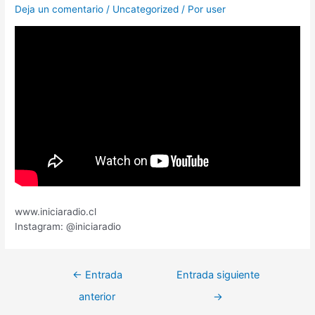
Deja un comentario
/
Uncategorized
/ Por
user
www.iniciaradio.cl
Instagram: @iniciaradio
←
Entrada
Entrada siguiente
anterior
→