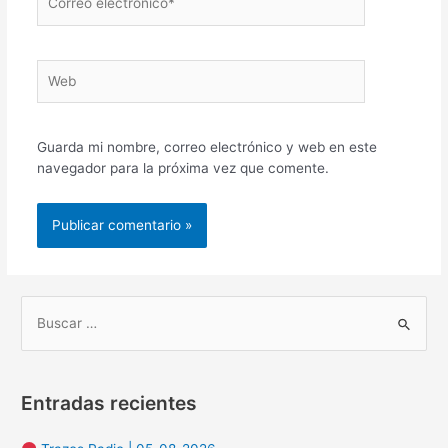
electrónico*
Web
Guarda mi nombre, correo electrónico y web en este
navegador para la próxima vez que comente.
B
u
s
Entradas recientes
c
a