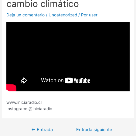
cambio climático
Deja un comentario
/
Uncategorized
/ Por
user
www.iniciaradio.cl
Instagram: @iniciaradio
←
Entrada
Entrada siguiente