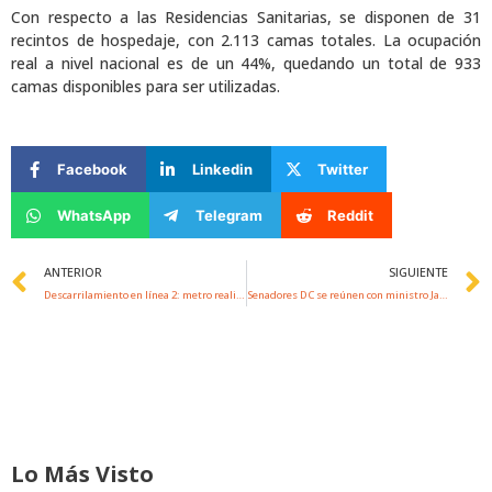
Con respecto a las Residencias Sanitarias, se disponen de 31
recintos de hospedaje, con 2.113 camas totales. La ocupación
real a nivel nacional es de un 44%, quedando un total de 933
camas disponibles para ser utilizadas.
Facebook
Linkedin
Twitter
WhatsApp
Telegram
Reddit
Prev
ANTERIOR
SIGUIENTE
Descarrilamiento en línea 2: metro realiza esfuerzos para reponer el servicio durante la tarde
Senadores DC se reúnen con ministro Jackson para entregar propuesta que busca seguir con el proceso constituyente en caso de que gane el Rechazo
Lo Más Visto