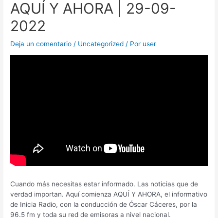
AQUÍ Y AHORA | 29-09-
2022
Deja un comentario
/
Uncategorized
/ Por
user
Cuando más necesitas estar informado. Las noticias que de
verdad importan. Aquí comienza AQUÍ Y AHORA, el informativo
de Inicia Radio, con la conducción de Óscar Cáceres, por la
96.5 fm y toda su red de emisoras a nivel nacional.