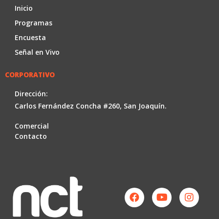
Inicio
Programas
Encuesta
Señal en Vivo
CORPORATIVO
Dirección:
Carlos Fernández Concha #260, San Joaquín.
Comercial
Contacto
Facebook
Youtube
Instag