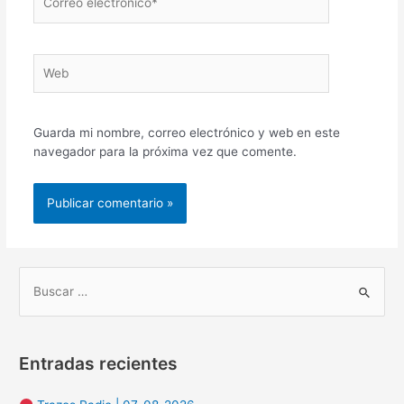
electrónico*
Web
Guarda mi nombre, correo electrónico y web en este
navegador para la próxima vez que comente.
B
u
s
Entradas recientes
c
a