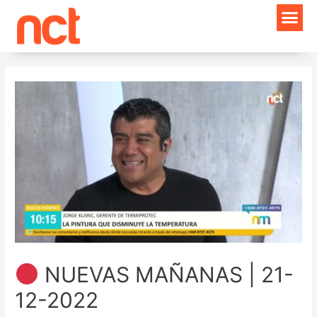
Ir
Navegación
al
de
contenido
entradas
NUEVAS MAÑANAS | 21-
12-2022