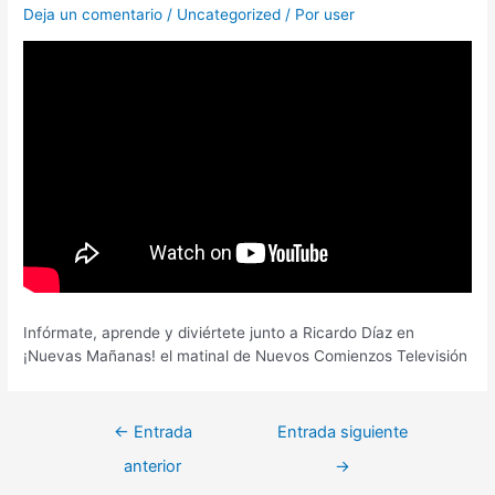
Deja un comentario
/
Uncategorized
/ Por
user
Infórmate, aprende y diviértete junto a Ricardo Díaz en
¡Nuevas Mañanas! el matinal de Nuevos Comienzos Televisión
←
Entrada
Entrada siguiente
anterior
→