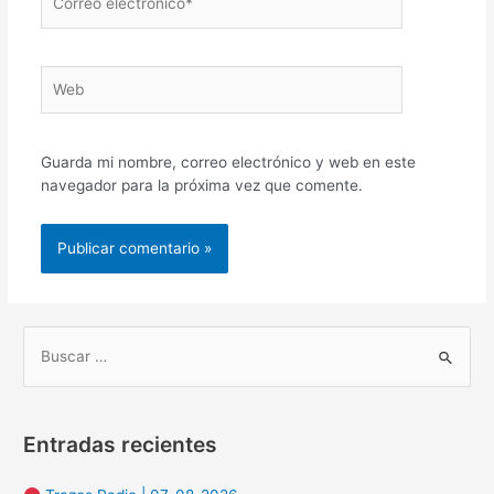
electrónico*
Web
Guarda mi nombre, correo electrónico y web en este
navegador para la próxima vez que comente.
B
u
s
Entradas recientes
c
a