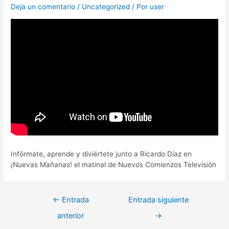
Deja un comentario
/
Uncategorized
/ Por
user
Infórmate, aprende y diviértete junto a Ricardo Díaz en
¡Nuevas Mañanas! el matinal de Nuevos Comienzos Televisión
←
Entrada
Entrada siguiente
anterior
→