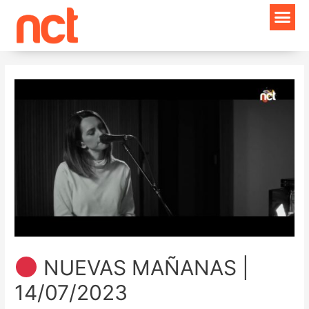
Ir
Navegación
al
de
contenido
entradas
NUEVAS MAÑANAS |
14/07/2023