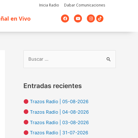
Inicia Radio
Dabar Comunicaciones
F
Y
I
ñal en Vivo
a
o
n
c
u
s
e
t
t
b
u
a
o
b
g
o
e
r
k
a
m
B
u
s
Entradas recientes
c
a
Trazos Radio | 05-08-2026
r
Trazos Radio | 04-08-2026
p
Trazos Radio | 03-08-2026
o
Trazos Radio | 31-07-2026
r