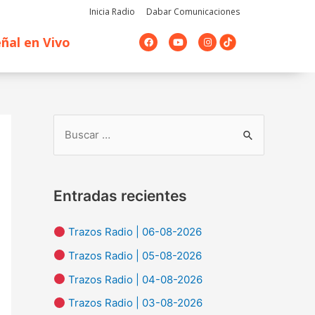
Inicia Radio
Dabar Comunicaciones
F
Y
I
ñal en Vivo
a
o
n
c
u
s
e
t
t
b
u
a
o
b
g
o
e
r
k
a
m
B
u
s
Entradas recientes
c
a
Trazos Radio | 06-08-2026
r
Trazos Radio | 05-08-2026
p
Trazos Radio | 04-08-2026
o
Trazos Radio | 03-08-2026
r