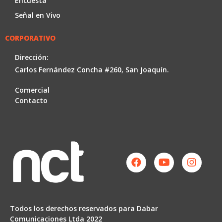
Encuesta
Señal en Vivo
CORPORATIVO
Dirección:
Carlos Fernández Concha #260, San Joaquín.
Comercial
Contacto
Facebook
Youtube
Instag
Todos los derechos reservados para Dabar
Comunicaciones Ltda 2022