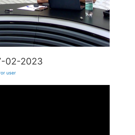
7-02-2023
Por
user