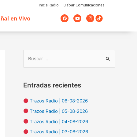
Inicia Radio
Dabar Comunicaciones
F
Y
I
ñal en Vivo
a
o
n
c
u
s
e
t
t
b
u
a
o
b
g
o
e
r
k
a
m
B
u
s
Entradas recientes
c
a
Trazos Radio | 06-08-2026
r
Trazos Radio | 05-08-2026
p
Trazos Radio | 04-08-2026
o
Trazos Radio | 03-08-2026
r