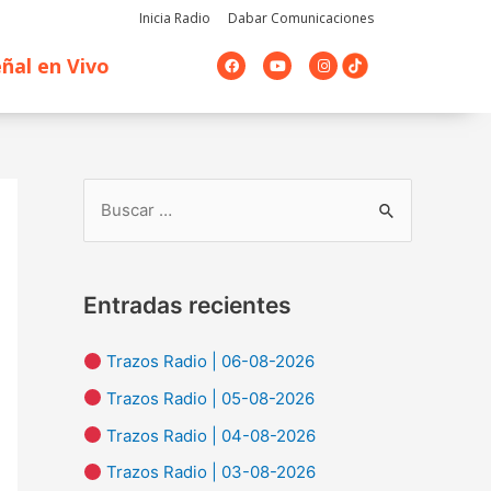
Inicia Radio
Dabar Comunicaciones
F
Y
I
ñal en Vivo
a
o
n
c
u
s
e
t
t
b
u
a
o
b
g
o
e
r
k
a
m
B
u
s
Entradas recientes
c
a
Trazos Radio | 06-08-2026
r
Trazos Radio | 05-08-2026
p
Trazos Radio | 04-08-2026
o
Trazos Radio | 03-08-2026
r