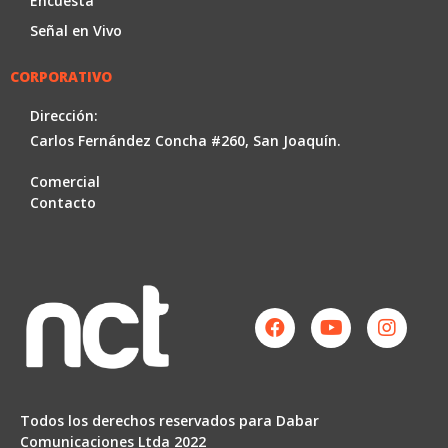
Encuesta
Señal en Vivo
CORPORATIVO
Dirección:
Carlos Fernández Concha #260, San Joaquín.
Comercial
Contacto
Facebook
Youtube
Instag
Todos los derechos reservados para Dabar
Comunicaciones Ltda 2022