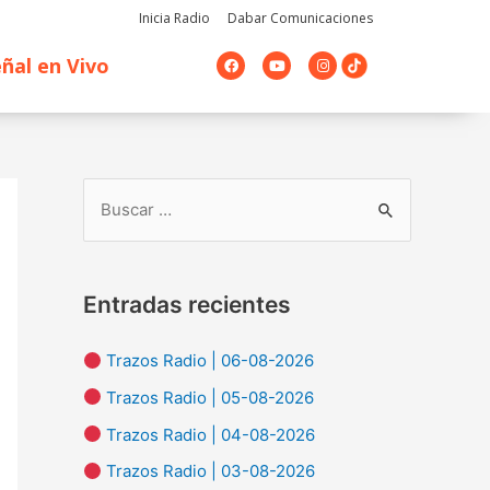
Inicia Radio
Dabar Comunicaciones
F
Y
I
ñal en Vivo
a
o
n
c
u
s
e
t
t
b
u
a
o
b
g
o
e
r
k
a
m
B
u
s
Entradas recientes
c
a
Trazos Radio | 06-08-2026
r
Trazos Radio | 05-08-2026
p
Trazos Radio | 04-08-2026
o
Trazos Radio | 03-08-2026
r