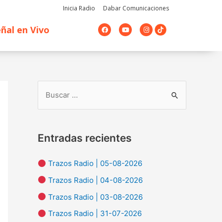
Inicia Radio
Dabar Comunicaciones
F
Y
I
ñal en Vivo
a
o
n
c
u
s
e
t
t
b
u
a
o
b
g
o
e
r
k
a
m
B
u
s
Entradas recientes
c
a
Trazos Radio | 05-08-2026
r
Trazos Radio | 04-08-2026
p
Trazos Radio | 03-08-2026
o
Trazos Radio | 31-07-2026
r