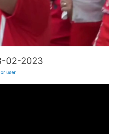
3-02-2023
Por
user