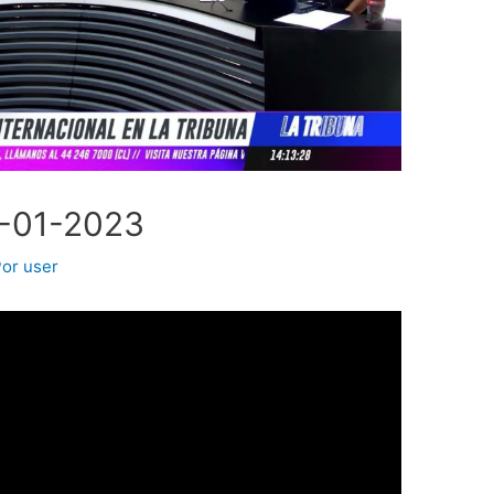
1-01-2023
Por
user