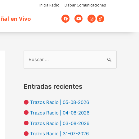
Inicia Radio
Dabar Comunicaciones
F
Y
I
ñal en Vivo
a
o
n
c
u
s
e
t
t
b
u
a
o
b
g
o
e
r
k
a
m
B
u
s
Entradas recientes
c
a
Trazos Radio | 05-08-2026
r
Trazos Radio | 04-08-2026
p
Trazos Radio | 03-08-2026
o
Trazos Radio | 31-07-2026
r