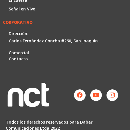
Encuesta
Señal en Vivo
CORPORATIVO
Dirección:
Carlos Fernández Concha #260, San Joaquín.
Comercial
Contacto
Facebook
Youtube
Instag
Todos los derechos reservados para Dabar
Comunicaciones Ltda 2022