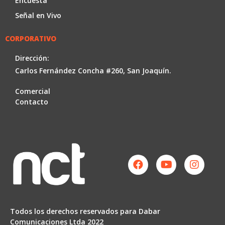
Encuesta
Señal en Vivo
CORPORATIVO
Dirección:
Carlos Fernández Concha #260, San Joaquín.
Comercial
Contacto
Facebook
Youtube
Instag
Todos los derechos reservados para Dabar
Comunicaciones Ltda 2022