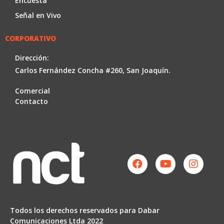
Encuesta
Señal en Vivo
CORPORATIVO
Dirección:
Carlos Fernández Concha #260, San Joaquín.
Comercial
Contacto
Facebook
Youtube
Instag
Todos los derechos reservados para Dabar
Comunicaciones Ltda 2022