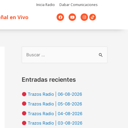
Inicia Radio
Dabar Comunicaciones
F
Y
I
ñal en Vivo
a
o
n
c
u
s
e
t
t
b
u
a
o
b
g
o
e
r
k
a
m
B
u
s
Entradas recientes
c
a
Trazos Radio | 06-08-2026
r
Trazos Radio | 05-08-2026
p
Trazos Radio | 04-08-2026
o
Trazos Radio | 03-08-2026
r