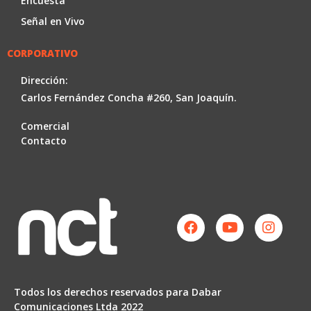
Encuesta
Señal en Vivo
CORPORATIVO
Dirección:
Carlos Fernández Concha #260, San Joaquín.
Comercial
Contacto
Facebook
Youtube
Instag
Todos los derechos reservados para Dabar
Comunicaciones Ltda 2022