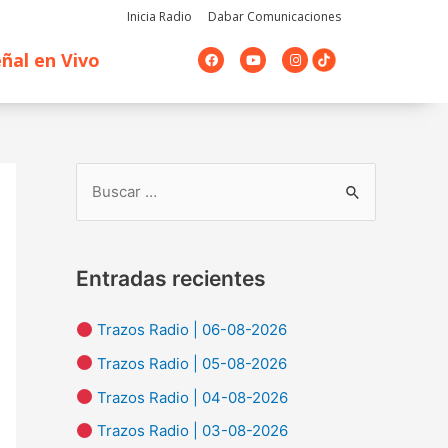
Inicia Radio
Dabar Comunicaciones
F
Y
I
ñal en Vivo
a
o
n
c
u
s
e
t
t
b
u
a
o
b
g
o
e
r
k
a
m
B
u
s
Entradas recientes
c
a
Trazos Radio | 06-08-2026
r
Trazos Radio | 05-08-2026
p
Trazos Radio | 04-08-2026
o
Trazos Radio | 03-08-2026
r