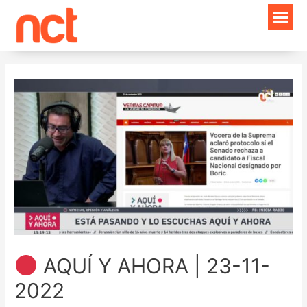
Ir
Navegación
al
de
contenido
entradas
AQUÍ Y AHORA | 23-11-
2022