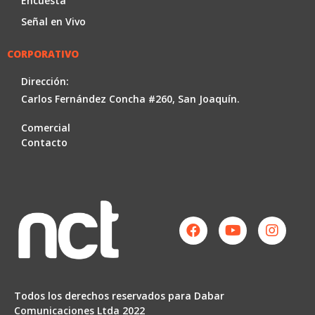
Encuesta
Señal en Vivo
CORPORATIVO
Dirección:
Carlos Fernández Concha #260, San Joaquín.
Comercial
Contacto
Facebook
Youtube
Instag
Todos los derechos reservados para Dabar
Comunicaciones Ltda 2022