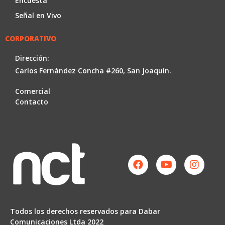
Encuesta
Señal en Vivo
CORPORATIVO
Dirección:
Carlos Fernández Concha #260, San Joaquín.
Comercial
Contacto
Facebook
Youtube
Instag
Todos los derechos reservados para Dabar
Comunicaciones Ltda 2022