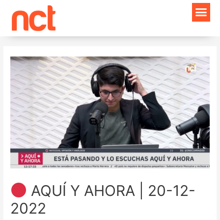
Ir
Navegación
al
de
contenido
entradas
AQUÍ Y AHORA | 20-12-
2022