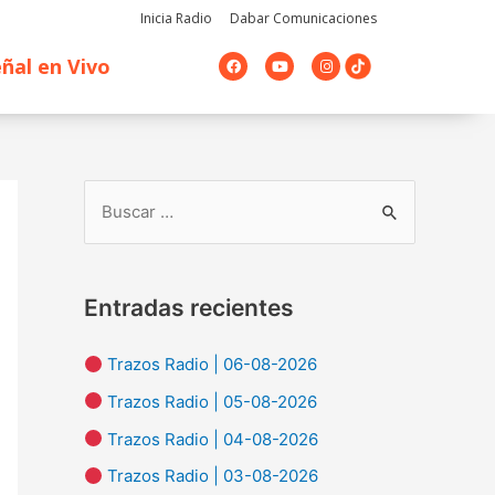
Inicia Radio
Dabar Comunicaciones
F
Y
I
ñal en Vivo
a
o
n
c
u
s
e
t
t
b
u
a
o
b
g
o
e
r
k
a
m
B
u
s
Entradas recientes
c
a
Trazos Radio | 06-08-2026
r
Trazos Radio | 05-08-2026
p
Trazos Radio | 04-08-2026
o
Trazos Radio | 03-08-2026
r