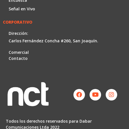
Encuesta
Señal en Vivo
CORPORATIVO
Dirección:
Carlos Fernández Concha #260, San Joaquín.
Comercial
Contacto
Facebook
Youtube
Instag
Todos los derechos reservados para Dabar
Comunicaciones Ltda 2022