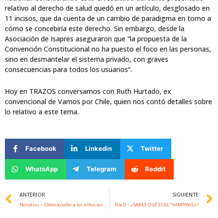
relativo al derecho de salud quedó en un artículo, desglosado en
11 incisos, que da cuenta de un cambio de paradigma en torno a
cómo se concebiría este derecho. Sin embargo, desde la
Asociación de Isapres aseguraron que “la propuesta de la
Convención Constitucional no ha puesto el foco en las personas,
sino en desmantelar el sistema privado, con graves
consecuencias para todos los usuarios”.
Hoy en TRAZOS conversamos con Ruth Hurtado, ex
convencional de Vamos por Chile, quien nos contó detalles sobre
lo relativo a este tema.
Facebook
Linkedin
Twitter
WhatsApp
Telegram
Reddit
Prev
ANTERIOR
SIGUIENTE
Nosotras – Cómo ayudar a los niños que son víctimas de hechos delictuales.
Día D – ¿SABES QUÉ ES EL “VAMPING»?