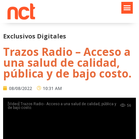
Ir
al
contenido
Exclusivos Digitales
Trazos Radio – Acceso a
una salud de calidad,
pública y de bajo costo.
08/08/2022
10:31 AM