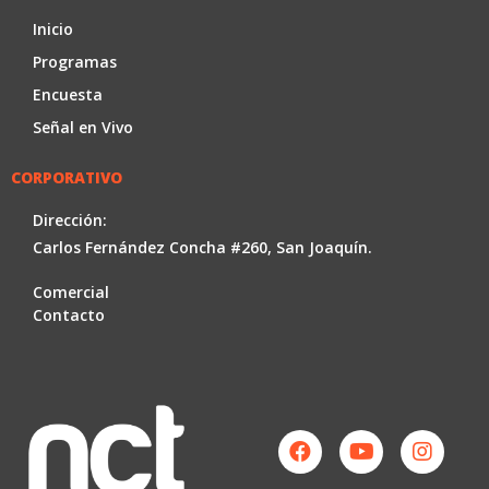
Inicio
Programas
Encuesta
Señal en Vivo
CORPORATIVO
Dirección:
Carlos Fernández Concha #260, San Joaquín.
Comercial
Contacto
Facebook
Youtube
Instag