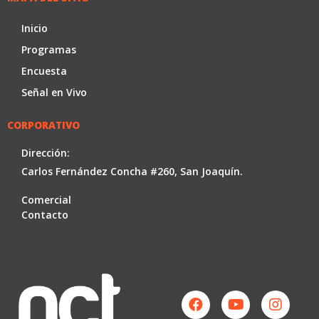
Inicio
Programas
Encuesta
Señal en Vivo
CORPORATIVO
Dirección:
Carlos Fernández Concha #260, San Joaquín.
Comercial
Contacto
Facebook
Youtube
Instag