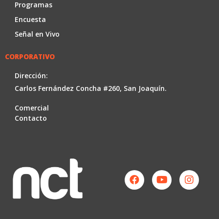
Programas
Encuesta
Señal en Vivo
CORPORATIVO
Dirección:
Carlos Fernández Concha #260, San Joaquín.
Comercial
Contacto
Facebook
Youtube
Instag