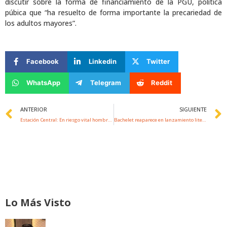
discutir sobre la forma de financiamiento de la PGU, política
púbica que “ha resuelto de forma importante la precariedad de
los adultos mayores”.
Facebook
Linkedin
Twitter
WhatsApp
Telegram
Reddit
Prev
ANTERIOR
SIGUIENTE
Estación Central: En riesgo vital hombre que fue baleado en su vehículo y luego volcó
Bachelet reaparece en lanzamiento literario: «Estoy en Chile, en forma definitiva, para asentarme en mi tierra»
Lo Más Visto