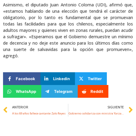
Asimismo, el diputado Juan Antonio Coloma (UDI), afirmó que,
«estamos hablando de una elección que tendrá el carácter de
obligatorio, por lo tanto es fundamental que se promuevan
todas las facilidades para que los chilenos, especialmente los
adultos mayores y quienes viven en zonas rurales, puedan acudir
a sufragar». «Esperamos que el Gobierno demuestre un mínimo
de decencia y no deje este anuncio para los últimos días como
una suerte de salvavidas para la opción que promueven»,
agregó.
Facebook
Linkedin
Twitter
WhatsApp
Telegram
Reddit
Prev
ANTERIOR
SIGUIENTE
A los 69 años fallece cantante Zalo Reyes
Gobierno solidariza con ministra Yarza tras «funa» de grupo antivacunas en su casa￼