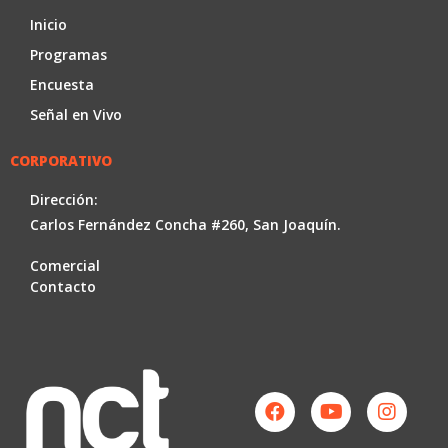
Inicio
Programas
Encuesta
Señal en Vivo
CORPORATIVO
Dirección:
Carlos Fernández Concha #260, San Joaquín.
Comercial
Contacto
Facebook
Youtube
Instag