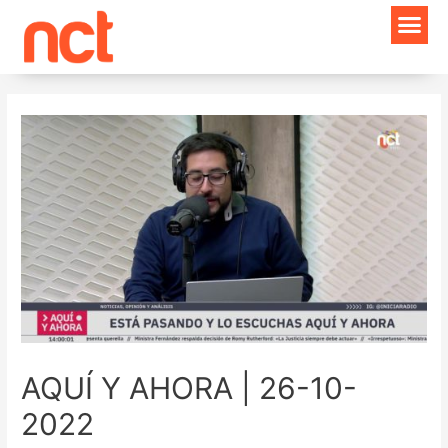
Ir
Navegación
al
de
contenido
entradas
AQUÍ Y AHORA | 26-10-
2022