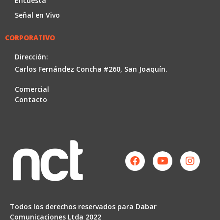
Encuesta
Señal en Vivo
CORPORATIVO
Dirección:
Carlos Fernández Concha #260, San Joaquín.
Comercial
Contacto
Facebook
Youtube
Instag
Todos los derechos reservados para Dabar
Comunicaciones Ltda 2022