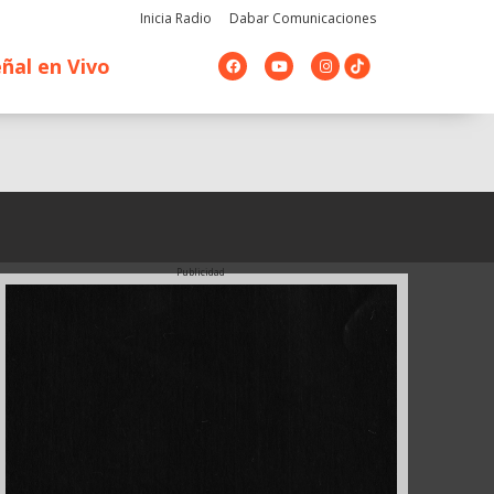
Inicia Radio
Dabar Comunicaciones
F
Y
I
ñal en Vivo
a
o
n
c
u
s
e
t
t
b
u
a
o
b
g
o
e
r
k
a
m
Publicidad