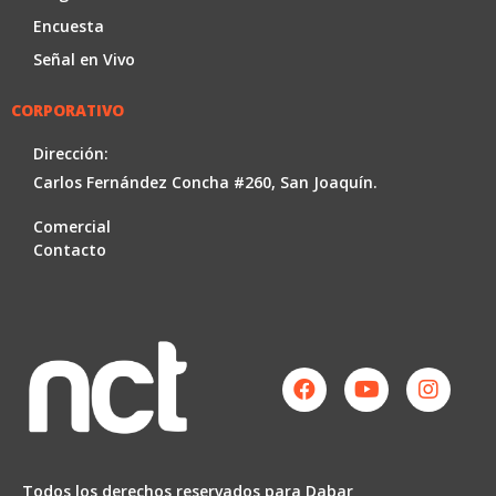
Encuesta
Señal en Vivo
CORPORATIVO
Dirección:
Carlos Fernández Concha #260, San Joaquín.
Comercial
Contacto
Facebook
Youtube
Instag
Todos los derechos reservados para Dabar